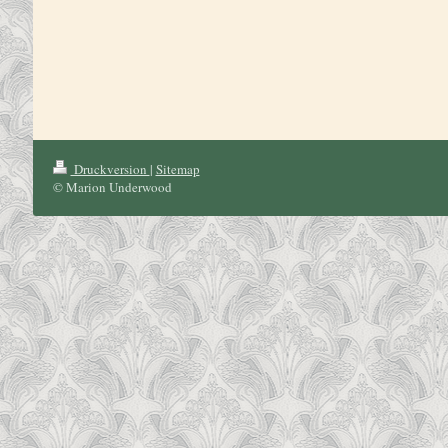
Druckversion
|
Sitemap
© Marion Underwood